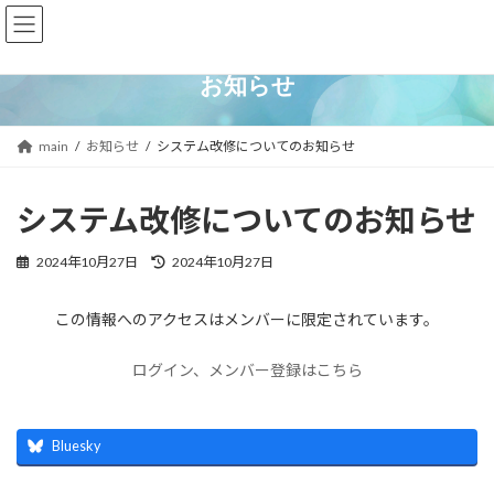
コ
ナ
海洋化学サポートネット
ン
ビ
テ
ゲ
お知らせ
ン
ー
ツ
シ
main
お知らせ
システム改修についてのお知らせ
へ
ョ
ス
ン
システム改修についてのお知らせ
キ
に
ッ
移
最
2024年10月27日
2024年10月27日
終
プ
動
更
この情報へのアクセスはメンバーに限定されています。
新
日
ログイン、メンバー登録はこちら
時
:
Bluesky