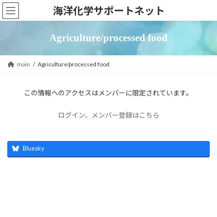
コ
ナ
海洋化学サポートネット
ン
ビ
テ
ゲ
Agriculture/processed food
ン
ー
ツ
シ
main
Agriculture/processed food
へ
ョ
ス
ン
この情報へのアクセスはメンバーに限定されています。
キ
に
ッ
移
ログイン、メンバー登録はこちら
プ
動
Bluesky